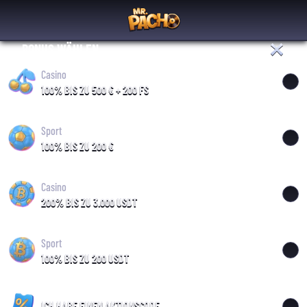
BONUS WÄHLEN
Casino
100% BIS ZU 500 € + 200 FS
Sport
100% BIS ZU 200 €
Casino
200% BIS ZU 3.000 USDT
Sport
100% BIS ZU 200 USDT
ICH HABE EINEN AKTIONSCODE