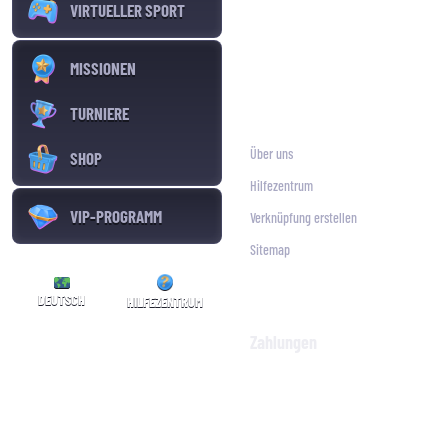
VIRTUELLER SPORT
MISSIONEN
TURNIERE
Allgemeine Infos
Über uns
SHOP
Hilfezentrum
VIP-PROGRAMM
Verknüpfung erstellen
Sitemap
DEUTSCH
HILFEZENTRUM
Zahlungen