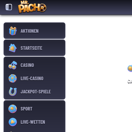
AKTIONEN
STARTSEITE
CASINO
LIVE-CASINO
C
JACKPOT-SPIELE
SPORT
LIVE-WETTEN