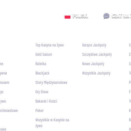
POLSKI
CZAT NA
no
Kasyno Na Żywo
Jackpoty
S
Top Kasyna na żywo
Gorące Jackpoty
S
Gold Saloon
Szczęśliwe Jackpoty
Z
ne
Ruletka
Nowe Jackpoty
S
zywne
Blackjack
Wszystkie Jackpoty
T
onusem
Stoły Międzynarodowe
P
ys
Gry Show
F
Żywo
Bakarat i Kości
T
tychmiastowe
Poker
K
Wszystkie w Kasynie na
B
żywo
łowe
H