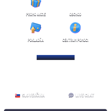
PROMO AKCIE
OBCHOD
POKLADŇA
CENTRUM POMOCI
DOMOVSKÁ STRÁNKA
SLOVENČINA
LIVE CHAT