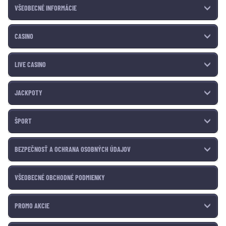
VŠEOBECNÉ INFORMÁCIE
CASINO
LIVE CASINO
JACKPOTY
ŠPORT
BEZPEČNOSŤ A OCHRANA OSOBNÝCH ÚDAJOV
VŠEOBECNÉ OBCHODNÉ PODMIENKY
PROMO AKCIE