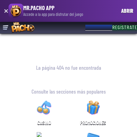
MR.PACHO APP
ABRIR
Accede a la app para disfrutar del juego
INICIA SESIÓN
REGÍSTRATE
La página 404 no fue encontrada
¡UY! NO ENCONTRAMOS ESA PÁGINA
Consulte las secciones más populares
CASINO
PROMOCIONES