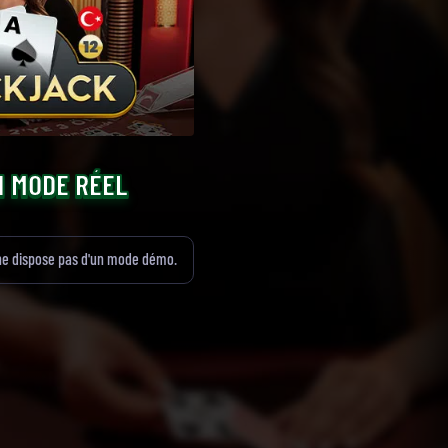
N MODE RÉEL
ne dispose pas d'un mode démo.