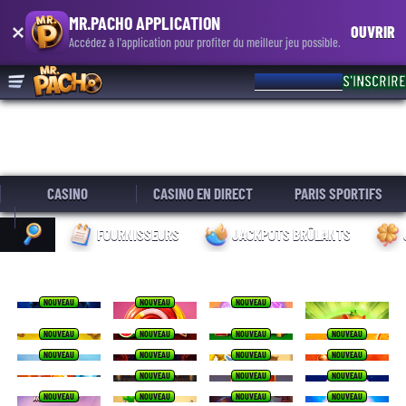
MR.PACHO APPLICATION
OUVRIR
Accédez à l'application pour profiter du meilleur jeu possible.
SE CONNECTER
S'INSCRIRE
CASINO
CASINO EN DIRECT
PARIS SPORTIFS
FOURNISSEURS
JACKPOTS BRÛLANTS
JACKPOTS GAGNANTS
NOUVEAU
NOUVEAU
NOUVEAU
16 763,19 €
62 056,36 €
NOUVEAU
NOUVEAU
NOUVEAU
NOUVEAU
NOUVEAU
NOUVEAU
NOUVEAU
NOUVEAU
NOUVEAU
NOUVEAU
NOUVEAU
NOUVEAU
NOUVEAU
NOUVEAU
NOUVEAU
16 763,19 €