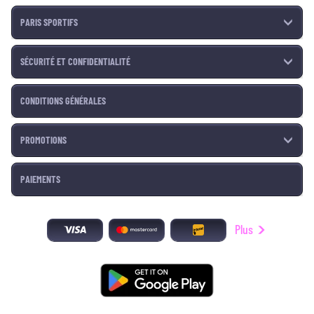
PARIS SPORTIFS
SÉCURITÉ ET CONFIDENTIALITÉ
CONDITIONS GÉNÉRALES
PROMOTIONS
PAIEMENTS
Plus