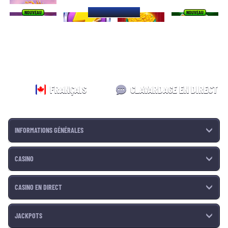
PLUS DE JEUX
NOUVEAU
NOUVEAU
16 763,19 €
62 056,36 €
FRANÇAIS
CLAVARDAGE EN DIRECT
INFORMATIONS GÉNÉRALES
CASINO
CASINO EN DIRECT
JACKPOTS