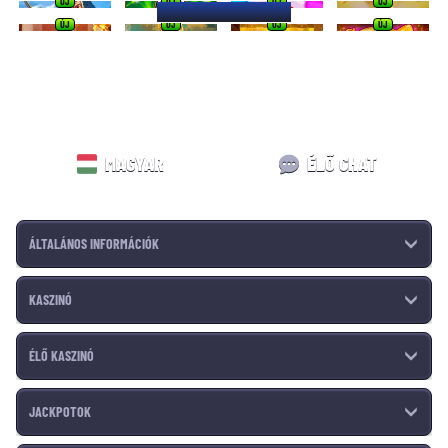
ÚJ
ÚJ
ÚJ
ÚJ
TOVÁBBI JÁTÉKOK
ÚJ
ÚJ
ÚJ
ÚJ
MAGYAR
ÉLŐ CHAT
ÁLTALÁNOS INFORMÁCIÓK
KASZINÓ
ÉLŐ KASZINÓ
JACKPOTOK