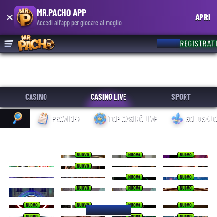
MR.PACHO APP
APRI
Accedi all'app per giocare al meglio
ACCEDI
REGISTRATI
CASINÒ
CASINÒ LIVE
SPORT
PROVIDER
TOP CASINÒ LIVE
GOLD SAL
ROULETTE
NUOVO
NUOVO
NUOVO
NUOVO
NUOVO
NUOVO
NUOVO
NUOVO
NUOVO
82.548,01 €
NUOVO
NUOVO
NUOVO
NUOVO
ALTRI GIOCHI
NUOVO
NUOVO
NUOVO