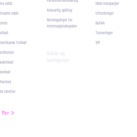
Personvernerklæring
ive odds
Odds kampanjer
Ansvarlig spilling
irtuelle odds
Utfordringer
Retningslinjer for
ennis
Butikk
informasjonskapsler
otball
Turneringer
merikansk Fotball
VIP
ordtennis
Vilkår og
betingelser
asketball
aseball
shockey
lle Idretter
Mer