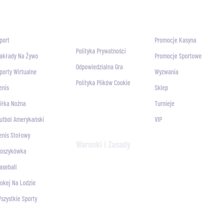
port
Bezpieczeństwo i
Promocje
prywatność
port
Promocje Kasyna
Polityka Prywatności
akłady Na Żywo
Promocje Sportowe
Odpowiedzialna Gra
porty Wirtualne
Wyzwania
Polityka Plików Cookie
enis
Sklep
iłka Nożna
Turnieje
utbol Amerykański
VIP
enis Stołowy
Warunki i Zasady
oszykówka
aseball
okej Na Lodzie
szystkie Sporty