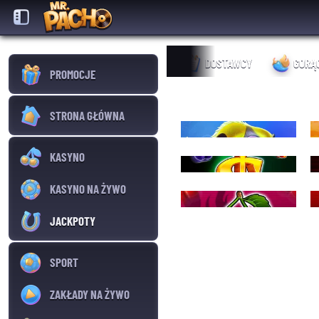
DOSTAWCY
GORĄ
PROMOCJE
GRY Z JACKPOTEM
STRONA GŁÓWNA
GRAJ
501 505,39 €
DEMO
GRAJ
KASYNO
501 505,39 €
DEMO
KASYNO NA ŻYWO
GRAJ
501 505,39 €
DEMO
JACKPOTY
SPORT
ZAKŁADY NA ŻYWO