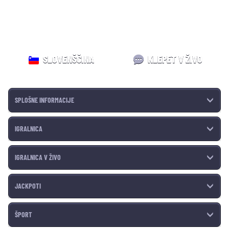
SLOVENŠČINA
KLEPET V ŽIVO
SPLOŠNE INFORMACIJE
IGRALNICA
IGRALNICA V ŽIVO
JACKPOTI
ŠPORT