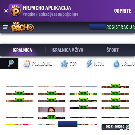
MR.PACHO APLIKACIJA
ODPRITE
Vstopite v aplikacijo za najboljšo igro
PRIJAVA
REGISTRACIJA
IGRALNICA
IGRALNICA V ŽIVO
ŠPORT
PONUDNIKI
TOP
NOVO
PRILJ
IGRE V ŽIVO
NOVO
NOVO
NOVO
NOVO
NOVO
NOVO
NOVO
NOVO
NOVO
NOVO
NOVO
85.728,30 €
NOVO
VEČ IGER
100 €
 - 5.000 € 
5 / 7