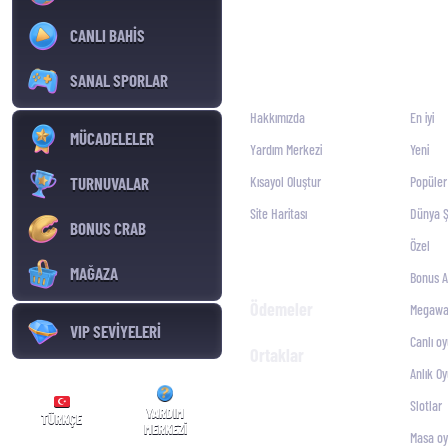
CANLI BAHIS
SANAL SPORLAR
Genel Bilgiler
Casin
Hakkımızda
En iyi
MÜCADELELER
Yardım Merkezi
Yeni
TURNUVALAR
Kısayol Oluştur
Popüler
Site Haritası
Dünya 
BONUS CRAB
Özel
MAĞAZA
Bonus Al
Ödemeler
Megawa
VIP SEVIYELERI
Canlı oy
Ortaklar
Anlık Oy
Slotlar
YARDIM
TÜRKÇE
MERKEZI
Masa oy