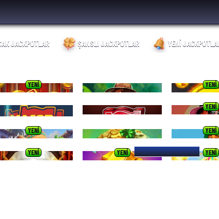
CAK JACKPOTLAR
ŞANSLI JACKPOTLAR
YENI JACKPOTLA
OYUN
OYUN
OYU
YENI
YENI
DEMO
DEMO
DEMO
OYUN
OYUN
OYU
YENI
€2.318,73
DEMO
DEMO
DEMO
OYUN
OYUN
OYU
YENI
YENI
DEMO
DEMO
DEMO
OYUN
OYUN
OYU
DAHA FAZLA OYUN
YENI
YENI
YENI
DEMO
DEMO
DEMO