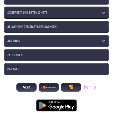
SICHERHEIT UND DATENSCHUTZ
ALLGEMEINE GESCHÄFTSBEDINGUNGEN
AKTIONEN
ZAHLUNGEN
PARTNER
Mehr