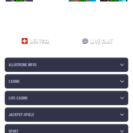
DEUTSCH
LIVE CHAT
ALLGEMEINE INFOS
CASINO
LIVE-CASINO
JACKPOT-SPIELE
SPORT