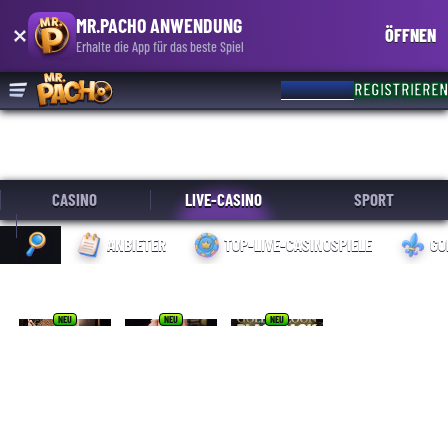
MR.PACHO ANWENDUNG
ÖFFNEN
Erhalte die App für das beste Spiel
EINLOGGEN
REGISTRIEREN
CASINO
LIVE-CASINO
SPORT
ANBIETER
TOP-LIVE-CASINOSPIELE
GO
GOLD SALOON
NEU
NEU
NEU