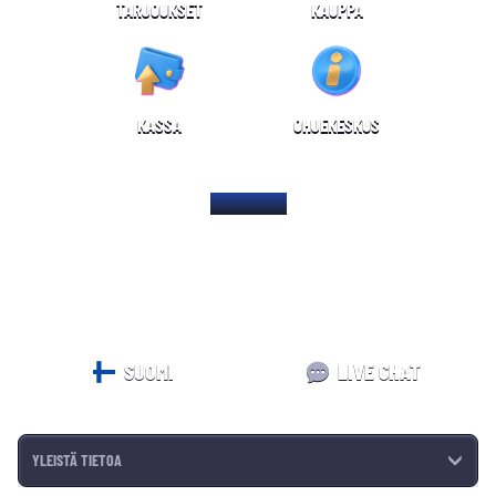
TARJOUKSET
KAUPPA
KASSA
OHJEKESKUS
KOTISIVU
SUOMI
LIVE CHAT
YLEISTÄ TIETOA