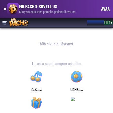
MR.PACHO-SOVELLUS
AVAA
Siirry sovellukseen parhaita pelihetkiä varten
KIRJAUDU
LIITY
404 sivua ei löytynyt
OHO! EMME LÖYTÄNEET SIVUA
Tutustu suosituimpiin osioihin.
KASINO
URHEILU