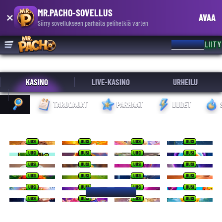
MR.PACHO-SOVELLUS
AVAA
Siirry sovellukseen parhaita pelihetkiä varten
KIRJAUDU
LIITY
KASINO
LIVE-KASINO
URHEILU
TARJOAJAT
PARHAAT
UUDET
KAIKKI PELIT
UUSI
UUSI
UUSI
UUSI
UUSI
UUSI
UUSI
UUSI
UUSI
UUSI
UUSI
UUSI
UUSI
UUSI
UUSI
UUSI
UUSI
UUSI
UUSI
UUSI
LISÄÄ PELEJÄ
UUSI
UUSI
UUSI
UUSI