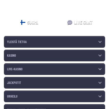
SUOMI
LIVE CHAT
YLEISTÄ TIETOA
KASINO
LIVE-KASINO
JACKPOTIT
URHEILU