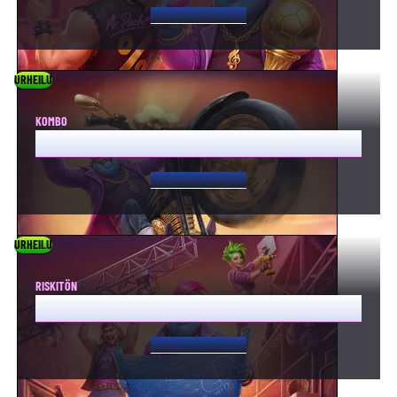
LUNASTA BONUS
URHEILU
KOMBO
100,000€
LUNASTA BONUS
URHEILU
RISKITÖN
50% BET BUILDER 50€
LUNASTA BONUS