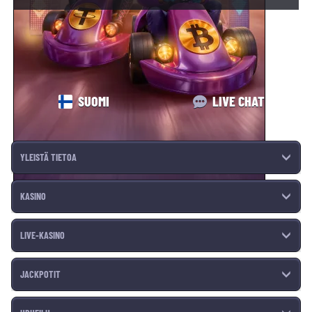
SUOMI
LIVE CHAT
YLEISTÄ TIETOA
KASINO
LIVE-KASINO
JACKPOTIT