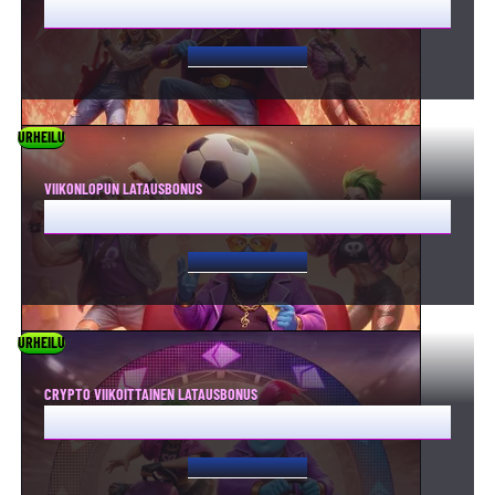
50% JOPA 1,000 USDT
LUNASTA BONUS
URHEILU
VIIKONLOPUN LATAUSBONUS
50% JOPA 750€
LUNASTA BONUS
URHEILU
CRYPTO VIIKOITTAINEN LATAUSBONUS
50% JOPA 500 USDT
LUNASTA BONUS