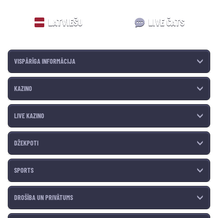
LATVIEŠU
LIVE ČATS
VISPĀRĪGA INFORMĀCIJA
KAZINO
LIVE KAZINO
DŽEKPOTI
SPORTS
DROŠĪBA UN PRIVĀTUMS