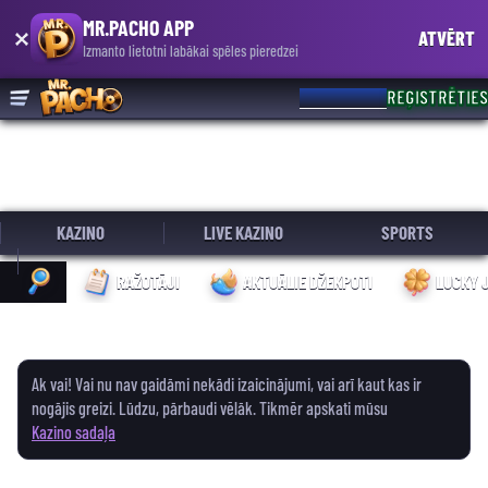
MR.PACHO APP
ATVĒRT
Izmanto lietotni labākai spēles pieredzei
PIETEIKTIES
REĢISTRĒTIES
KAZINO
LIVE KAZINO
SPORTS
RAŽOTĀJI
AKTUĀLIE DŽEKPOTI
LUCKY 
Ak vai! Vai nu nav gaidāmi nekādi izaicinājumi, vai arī kaut kas ir
nogājis greizi. Lūdzu, pārbaudi vēlāk. Tikmēr apskati mūsu
Kazino sadaļa