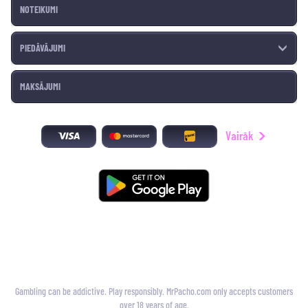
NOTEIKUMI
PIEDĀVĀJUMI
MAKSĀJUMI
Vairāk
Gambling can be addictive. Play responsibly. MrPacho.com only accepts customers
over 18 years of age.