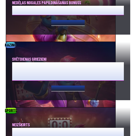
NEDĒĻAS NOGALES PAPILDINĀŠANAS BONUSS
€700 + 50 BEZMAKSAS GRIEZIENI
SAŅEMT BONUSU
KAZINO
SVĒTDIENAS GRIEZIENI
100 BEZMAKSAS GRIEZIENI PIEEJAMI
IKVIENAM
SAŅEMT BONUSU
SPORTS
NEIZŠĶIRTS
€20,000