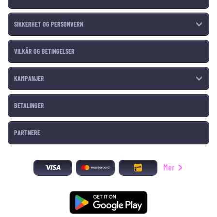
SIKKERHET OG PERSONVERN
VILKÅR OG BETINGELSER
KAMPANJER
BETALINGER
PARTNERE
Mer