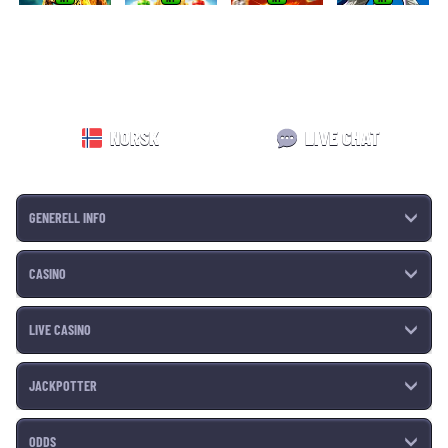
NORSK
LIVE CHAT
GENERELL INFO
CASINO
LIVE CASINO
JACKPOTTER
ODDS