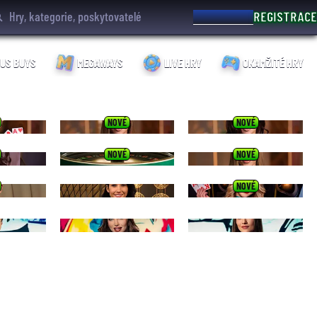
PŘIHLÁŠENÍ
REGISTRACE
Hry, kategorie, poskytovatelé
US BUYS
MEGAWAYS
LIVE HRY
OKAMŽITÉ HRY
TE
HRAJTE
HRAJTE
NOVÉ
NOVÉ
DEMO
DEMO
TE
HRAJTE
HRAJTE
NOVÉ
NOVÉ
DEMO
DEMO
TE
HRAJTE
HRAJTE
NOVÉ
DEMO
DEMO
TE
HRAJTE
HRAJTE
DEMO
DEMO