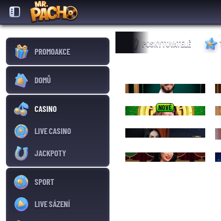
POSKYTOVATELÉ
PROMOAKCE
LIVE HRY
DOMŮ
HRAJTE
DEMO
HRAJTE
NOVÉ
CASINO
DEMO
HRAJTE
LIVE CASINO
DEMO
HRAJTE
JACKPOTY
DEMO
SPORT
LIVE SÁZENÍ