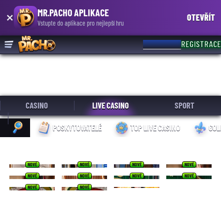
MR.PACHO APLIKACE
OTEVŘÍT
Vstupte do aplikace pro nejlepší hru
PŘIHLÁŠENÍ
REGISTRACE
CASINO
LIVE CASINO
SPORT
POSKYTOVATELÉ
TOP LIVE CASINO
GOL
POKER
NOVÉ
NOVÉ
NOVÉ
NOVÉ
NOVÉ
NOVÉ
NOVÉ
NOVÉ
NOVÉ
NOVÉ