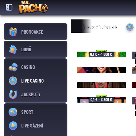
POSKYTOVATELÉ
PROMOAKCE
HERNÍ SHOW
DOMŮ
HRAJTE
NOVÉ
0,1 €
 - 4 600 € 
DEMO
HRAJTE
CASINO
DEMO
LIVE CASINO
HRAJTE
DEMO
JACKPOTY
HRAJTE
NOVÉ
0,1 €
 - 3 800 € 
DEMO
SPORT
LIVE SÁZENÍ