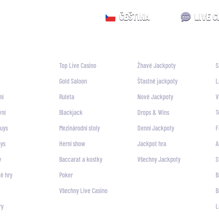
ČEŠTINA
LIVE C
o
Live Casino
Jackpoty
S
Top Live Casino
Žhavé Jackpoty
S
Gold Saloon
Šťastné jackpoty
L
ní
Ruleta
Nové Jackpoty
V
vní
Blackjack
Drops & Wins
T
uys
Mezinárodní stoly
Denní Jackpoty
F
ys
Herní show
Jackpot hra
A
y
Baccarat a kostky
Všechny Jackpoty
S
é hry
Poker
B
Všechny Live Casino
B
ry
L