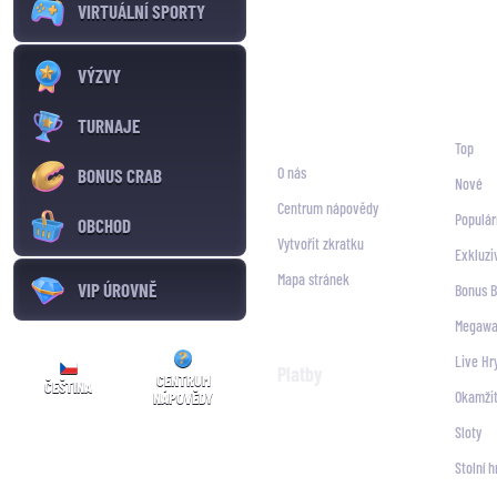
VIRTUÁLNÍ SPORTY
VÝZVY
Obecné
Casin
TURNAJE
informace
Top
O nás
BONUS CRAB
Nové
Centrum nápovědy
Populár
OBCHOD
Vytvořit zkratku
Exkluzi
Mapa stránek
VIP ÚROVNĚ
Bonus B
Megawa
Live Hr
Platby
CENTRUM
ČEŠTINA
Okamžit
NÁPOVĚDY
Sloty
Stolní h